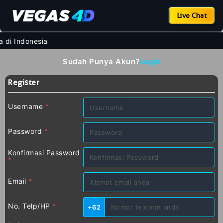
Live Chat
 di Indonesia
Sudah Punya Akun?
Login
Register
Username
*
Password
*
Konfirmasi Password
*
Email
*
No. Telp/HP
*
+62