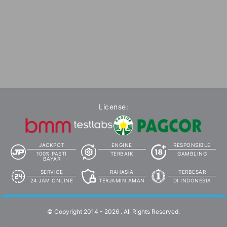
License:
JACKPOT
ENGINE
RESPONSIBLE
100% PASTI
TERBAIK
GAMBLING
BAYAR
SERVICE
RAHASIA
TERBESAR
24 JAM ONLINE
TERJAMIN AMAN
DI INDONESIA
© Copyright 2014 - 2026
. All Rights Reserved.