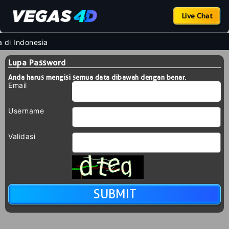
Live Chat
 di Indonesia
Lupa Password
Anda harus mengisi semua data dibawah dengan benar.
Email
Username
Validasi